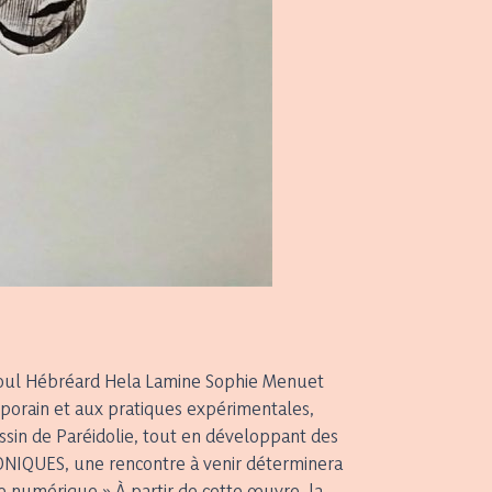
Raoul Hébréard Hela Lamine Sophie Menuet
mporain et aux pratiques expérimentales,
sin de Paréidolie, tout en développant des
RONIQUES, une rencontre à venir déterminera
ère numérique ».À partir de cette œuvre, la