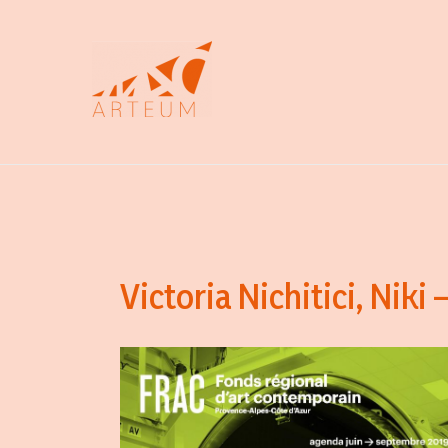
Aller
au
contenu
Victoria Nichitici, Nik