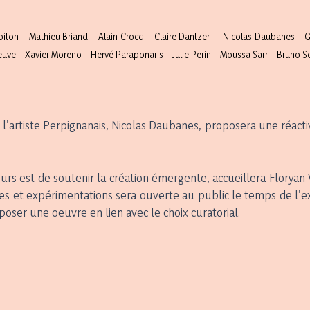
oiton – Mathieu Briand – Alain Crocq – Claire Dantzer – Nicolas Daubanes – G
uve – Xavier Moreno – Hervé Paraponaris – Julie Perin – Moussa Sarr – Bruno S
e, l’artiste Perpignanais, Nicolas Daubanes, proposera une réac
rs est de soutenir la création émergente, accueillera Floryan
es et expérimentations sera ouverte au public le temps de l’exp
oser une oeuvre en lien avec le choix curatorial.