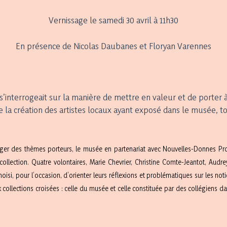
Vernissage le samedi 30 avril à 11h30
En présence de Nicolas Daubanes et Floryan Varennes
nterrogeait sur la manière de mettre en valeur et de porter à
e la création des artistes locaux ayant exposé dans le musée, t
gager des thèmes porteurs, le musée en partenariat avec Nouvelles-Donnes Pro
ollection. Quatre volontaires, Marie Chevrier, Christine Comte-Jeantot, Audr
oisi, pour l’occasion, d’orienter leurs réflexions et problématiques sur les noti
ux collections croisées : celle du musée et celle constituée par des collégiens 