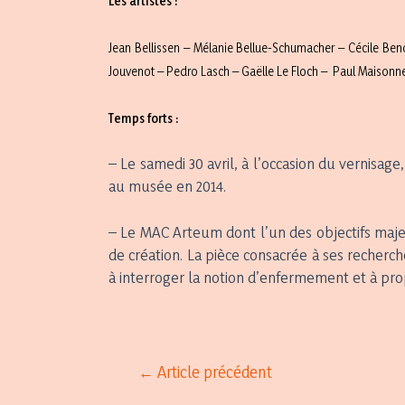
Les artistes :
Jean Bellissen – Mélanie Bellue-Schumacher – Cécile Ben
Jouvenot – Pedro Lasch – Gaëlle Le Floch – Paul Maisonne
Temps forts :
– Le samedi 30 avril, à l’occasion du vernisag
au musée en 2014.
– Le MAC Arteum dont l’un des objectifs majeu
de création. La pièce consacrée à ses recherch
à interroger la notion d’enfermement et à prop
Navigation
←
Article précédent
de