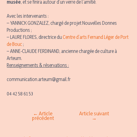
musée
, et se finira autour d’un verre de l’amitié.
Avec les intervenants :
– YANNICK GONZALEZ, chargé de projet Nouvelles Donnes
Productions ;
– LAURE FLORES, directrice du
Centre d’arts Fernand Léger de Port
de Bouc
;
– ANNE-CLAUDE FERDINAND, ancienne chargée de culture à
Arteum.
Renseignements & réservations :
communication.arteum@gmail.fr
04 42 58 61 53
←
Article
Article suivant
Navigation
précédent
→
de
l’article