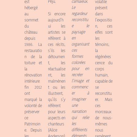
Péju
.
camaïeux.
volatile
est
Le
présent
hébergé
regardeur
Si encore
dans
au
reconstitu
aujourd’h
l’expositio
sommet
e le
ui les
n, ces
du
paysage
artistes se
elfes sont
château
en
réfèrent à
les
depuis
organisant
ces récits,
témoins,
1986. La
ces
s’ils les
la
restauratio
formes
détournen
régénéres
n de la
colorées
t, les
cence du
toiture et
pour en
réactualise
corps
la
recréer
nt, les
humain,
rénovation
l’image et
malmènen
capable de
intérieure
commenc
t ou les
se
fin 2012
er à
illustrent,
reconstitu
ont
imaginer
qu’ils s’y
er. Mais
marqué la
une
réfèrent
ces
volonté de
narration
pour leurs
morceaux
préserver
qui relie
aspects en
de nous-
ce
les
chanteurs
mêmes
Patrimoin
différents
(Alice
nous
e. Depuis
éléments.
Anderson)
ramènent
les