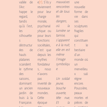
mauvaises
e
[7]
. S’ils y
une
vallée de
rencontres
reviennent
nouvelle
l’Arc
et de tous
pour leur
forme de
happe le
les
charge
vie dans
regard,
dangers,
morale,
ses
tandis
où la
psychanal
sculptures
qu’à l’est,
lumière se
ytique ou
fragiles
les
tamise,
pour leurs
qui
silhouette
s’apparent
fonctions
constituen
s
e à la nuit,
sociétales,
t le
déstructur
elle en est
c’est que
bestiaire
ées de
même
depuis les
d’un
hauts
l’image
mythes
monde où
platanes
symboliqu
fondateur
un
scandent
e.
s, nous
merveilleu
le rythme
n’avons
x sali
des
pas
Un soldat
règne
saisons,
inventé de
jeune,
encore.
dominant
nouveaux
bouche
Poussière,
un ancien
mondes.
ouverte,
peaux
jardin de
Cette
tête nue,
mortes et
buis à la
époque
Et la
pièces de
Française.