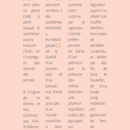
ainsi dans
exposent
humaine
regardeur
un genre
un héros à
n’est
quant à lui
codé, à
des
surprise
retient son
partir
problèmes
par le
souffle:
duquel le
existentiel
regardeur.
Mothers
,
spectateur
s,
L’artiste
trois robes
pourra
eschatolo
préfère
de
mesurer
giques
[3]
,
peindre
dentelles
l’écart, en
où la
les traces
suspendu
s’impréga
dualité
d’une
es reliées
nt des
d’un
présence
par des
oeuvres
pseudo-
que la
fils de
des
bien et
présence
laine et
artistes.
d’un
elle-
boulettes
pseudo-
même,
de tissu
mal fonde
induisant
rouge
A l’origine
les
une
sang,
de ce
principes
absence
matérialis
thème, le
d’un
inquiétant
ent
lieu.
monde
e dans des
gentiment
Construit
manichée
paysages
les liens
aux XVII-
n dans
qui
de
XVIIIèmes