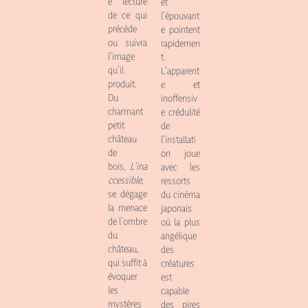
e lecture
et
de ce qui
l’épouvant
précède
e pointent
ou suivra
rapidemen
l’image
t.
qu’il
L’apparent
produit.
e et
Du
inoffensiv
charmant
e crédulité
petit
de
château
l’installati
de
on joue
bois,
L’ina
avec les
ccessible,
ressorts
se dégage
du cinéma
la menace
japonais
de l’ombre
où la plus
du
angélique
château,
des
qui suffit à
créatures
évoquer
est
les
capable
mystères
des pires