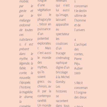
fougue
revenant
mobile,
s
d’une
qui n’est
par le
concernan
végétation
lui aussi
geste et
t le destin
qui le
qu’image,
par le
ultime de
phagocyte
laissant
mélange
l’homme
, trésor en
apparaître
ordonné
et de
puissance
au
de toutes
l’univers
d’un
spectateur
ces
potentiel
les
substance
4
explorateu
coulisses
s; il est
L’archipel
r. Mais
d’un
présent
des
c’est aussi
trucage
dans le
contes,
le monde
cinématog
mythe, la
Pierre
des
raphique
légende, la
Péju.
mythes,
digne d’un
fable, le
Aubier
qu’ils
bricolage
conte, la
1989
soient
à la Michel
nouvelle,
grecs ou
Gondry.
l’épopée,
5
Récit
chinois, av
Les
l’histoire,
concernan
ili par la
histoires
la tragédie,
t l’origine
contempo
se
le drame,
des dieux
ranéité.
racontent
la
Un monde
dans tous
comédie,
6
Récit