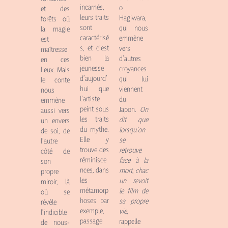
incarnés,
o
et des
leurs traits
Hagiwara,
forêts où
sont
qui nous
la magie
caractérisé
emmène
est
s, et c’est
vers
maîtresse
bien la
d’autres
en ces
jeunesse
croyances
lieux. Mais
d’aujourd’
qui lui
le conte
hui que
viennent
nous
l’artiste
du
emmène
peint sous
Japon.
On
aussi vers
les traits
dit que
un envers
du mythe.
lorsqu’on
de soi, de
Elle y
se
l’autre
trouve des
retrouve
côté de
réminisce
face à la
son
nces, dans
mort
,
chac
propre
les
un revoit
miroir, là
métamorp
le film de
où se
hoses par
sa propre
révèle
exemple,
vie
,
l’indicible
passage
rappelle
de nous-