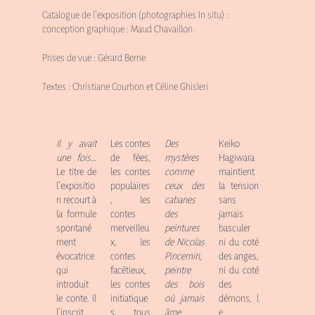
Catalogue de l’exposition (photographies In situ) :
conception graphique : Maud Chavaillon
Prises de vue : Gérard Berne
Textes : Christiane Courbon et Céline Ghisleri
Il y avait
Les contes
Des
Keiko
une fois…
de fées,
mystères
Hagiwara
Le titre de
les contes
comme
maintient
l’expositio
populaires
ceux des
la tension
n
recourt à
, les
cabanes
sans
la formule
contes
des
jamais
spontané
merveilleu
peintures
basculer
ment
x, les
de Nicolas
ni du coté
évocatrice
contes
Pincemin,
des anges,
qui
facétieux,
peintre
ni du coté
introduit
les contes
des bois
des
le conte. Il
initiatique
où jamais
démons, l
l’inscrit
s, tous
âme
e