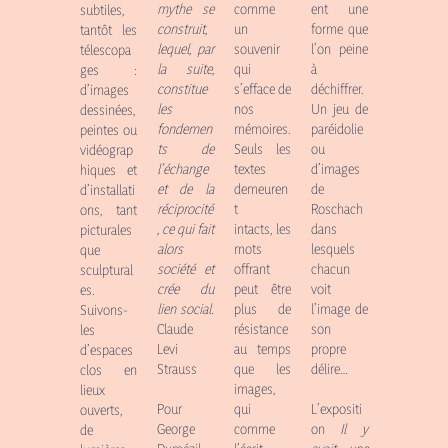
mythe se
ent une
comme
subtiles,
construit,
forme que
un
tantôt les
lequel, par
l’on peine
souvenir
télescopa
la suite,
à
qui
ges :
constitue
déchiffrer.
s’efface de
d’images
les
Un jeu de
nos
dessinées,
fondemen
paréidolie
mémoires.
peintes ou
ts de
ou
Seuls les
vidéograp
l’échange
d’images
textes
hiques et
et de la
de
demeuren
d’installati
réciprocité
Roschach
t
ons, tant
, ce qui fait
dans
intacts, les
picturales
alors
lesquels
mots
que
société et
chacun
offrant
sculptural
crée du
voit
peut être
es.
lien social.
l’image de
plus de
Suivons-
Claude
son
résistance
les
Levi
propre
au temps
d’espaces
Strauss
délire…
que les
clos en
images,
lieux
Pour
qui
L’expositi
ouverts,
George
comme
on
Il y
de