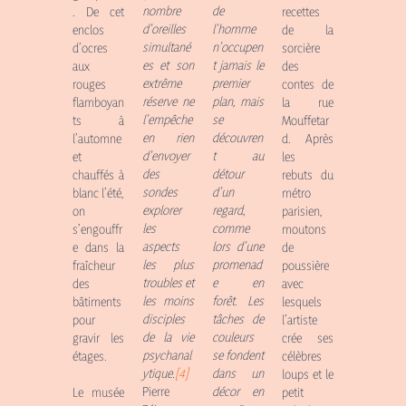
nombre
de
. De cet
recettes
d’oreilles
l’homme
enclos
de la
simultané
n’occupen
d’ocres
sorcière
es et son
t jamais le
aux
des
extrême
premier
rouges
contes de
réserve ne
plan, mais
flamboyan
la rue
l’empêche
se
ts à
Mouffetar
en rien
découvren
l’automne
d. Après
d’envoyer
t au
et
les
des
détour
chauffés à
rebuts
du
sondes
d’un
blanc l’été,
métro
explorer
regard,
on
parisien,
les
comme
s’engouffr
moutons
aspects
lors d’une
e dans la
de
les plus
promenad
fraîcheur
poussière
troubles et
e en
des
avec
les moins
forêt. Les
bâtiments
lesquels
disciples
tâches de
pour
l’artiste
de la vie
couleurs
gravir les
crée ses
psychanal
se fondent
étages.
célèbres
ytique.
[4]
dans un
loups et le
Pierre
décor en
petit
Le musée