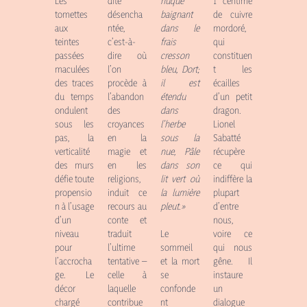
dite
nuque
1 centime
Les
désencha
baignant
de cuivre
tomettes
ntée,
dans le
mordoré,
aux
c’est-à-
frais
qui
teintes
dire où
cresson
constituen
passées
l’on
bleu,
Dort;
t les
maculées
procède à
il est
écailles
des traces
l’abandon
étendu
d’un petit
du temps
des
dans
dragon.
ondulent
croyances
l’herbe
Lionel
sous les
en la
sous la
Sabatté
pas, la
magie et
nue,
Pâle
récupère
verticalité
en les
dans son
ce qui
des murs
religions,
lit vert où
indiffère la
défie toute
induit ce
la lumière
plupart
propensio
recours au
pleut.
»
d’entre
n à l’usage
conte et
nous,
d’un
traduit
voire ce
niveau
Le
l’ultime
qui nous
pour
sommeil
tentative –
gêne. Il
l’accrocha
et la mort
celle à
instaure
ge. Le
se
laquelle
un
décor
confonde
contribue
dialogue
chargé
nt