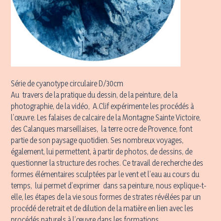
Série de cyanotype circulaire D/30cm
Au travers de la pratique du dessin, de la peinture, de la
photographie, de la vidéo, A.Clif expérimente les procédés à
l’œuvre. Les falaises de calcaire de la Montagne Sainte Victoire,
des Calanques marseillaises, la terre ocre de Provence, font
partie de son paysage quotidien. Ses nombreux voyages,
également, lui permettent, à partir de photos, de dessins, de
questionner la structure des roches. Ce travail de recherche des
formes élémentaires sculptées par le vent et l’eau au cours du
temps, lui permet d’exprimer dans sa peinture, nous explique-t-
elle, les étapes de la vie sous formes de strates révélées par un
procédé de retrait et de dilution de la matière en lien avec les
procédés naturels à l’œuvre dans les formations